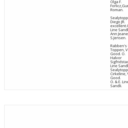
Olga F.
Forlicz,Gun
Roman.
Sealytopp
Diego JR.
excellent
Line Sandli
Ann Jeane
S.Jensen.
Rabben's 
Toppen, V
Good. O.
Halvor
Sigfridstad
Line Sandl
Sealytopp
Cirkeline,
Good.
O. & E. Lin
Sandli.