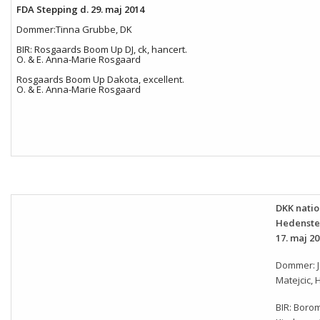
FDA Stepping d. 29. maj 2014
Dommer:Tinna Grubbe, DK
BIR: Rosgaards Boom Up DJ, ck, hancert.
O. & E. Anna-Marie Rosgaard
Rosgaards Boom Up Dakota, excellent.
O. & E. Anna-Marie Rosgaard
DKK natio
Hedenste
17. maj 2
Dommer: 
Matejcic, 
BIR: Borom