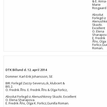
& E. Anna-
Marie
Rosgaard
Absolut
Forlegd iz
Alenushk
Skazki.
Excellent
O. Elena
Sharapov
E. Fredrik
Åhs, Olga 
Forlicz,Gun
.
Roman
DTK Billund d. 12. april 2014
Dommer: Karl-Erik Johansson, SE
BIR: Forlegd Zazzy-Severus,ck, klubcert &
BIS 2.
O. Fredrik Åhs. E. Fredrik Åhs & Olga Forlicz,
Absolut Forlegd iz Alenushkinoy Skazki. Excellent
O. Elena Sharapova.
E. Fredrik Åhs, Olga K. Forlicz,Gunilla Roman.