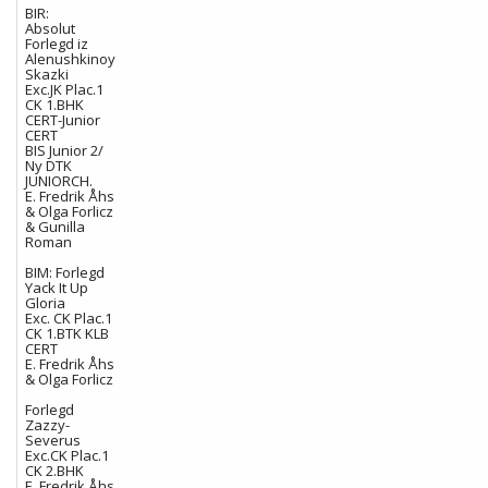
BIR
:
Absolut
Forlegd iz
Alenushkinoy
Skazki
Exc.JK Plac.1
CK 1.BHK
CERT-Junior
CERT
BIS Junior 2/
Ny DTK
JUNIORCH.
E. Fredrik Åhs
& Olga Forlicz
& Gunilla
Roman
BIM: Forlegd
Yack It Up
Gloria
Exc. CK Plac.1
CK 1.BTK KLB
CERT
E. Fredrik Åhs
& Olga Forlicz
Forlegd
Zazzy-
Severus
Exc.CK Plac.1
CK 2.BHK
E. Fredrik Åhs