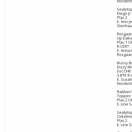
Nordent
Sealyto
Diego Jr
Plac.2
E. Ann J
Stenhau
Rosgaa
Up Dako
Plac.1 C
R.CERT
E. Anna
Rosgaa
Bussy B
Dizzy Mi
Exc.CHK 
3.BTK R.
E. Susa
Nordent
Rabben'
Toppen 
Plac.2 C
E. Line S
Sealyto
Cirkelin
Plac.2
E. Line S