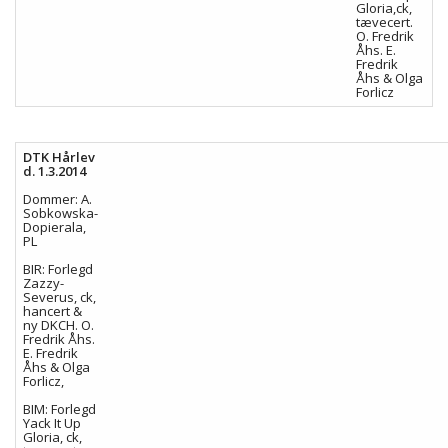
Gloria,ck,
tævecert.
O. Fredrik
Åhs. E.
Fredrik
Åhs & Olga
Forlicz
DTK Hårlev
d. 1.3.2014
Dommer: A.
Sobkowska-
Dopierala,
PL
BIR: Forlegd
Zazzy-
Severus, ck,
hancert &
ny DKCH. O.
Fredrik Åhs.
E. Fredrik
Åhs & Olga
Forlicz,
BIM: Forlegd
Yack It Up
Gloria, ck,