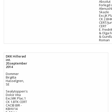
Absolut
Forlegd 
Alenush
Skazki
Exc.JK Pl
CK 2.BH
CERT/Jun
CERT
E. Fredri
& Olga F
& Gunill
Roman
DKK Hillerød
int.
20.september
2014
Dommer
Birgitta
Hasselgren,
SE
Sealytoppen's
Dolce Vita
Exc.MK Plac.1
CK 1.BTK CERT
CACIB BIR -
KBHV14