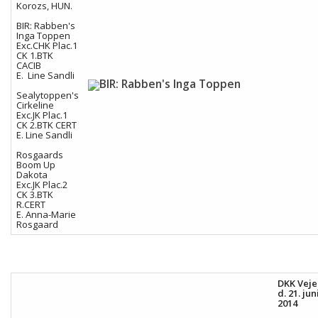
Korozs, HUN.
BIR: Rabben's
Inga Toppen
Exc.CHK Plac.1
CK 1.BTK
CACIB
E. Line Sandli
Sealytoppen's
Cirkeline
Exc.JK Plac.1
CK 2.BTK CERT
E. Line Sandli
Rosgaards
Boom Up
Dakota
Exc.JK Plac.2
CK 3.BTK
R.CERT
E. Anna-Marie
Rosgaard
DKK Vejen
d. 21. jun
2014