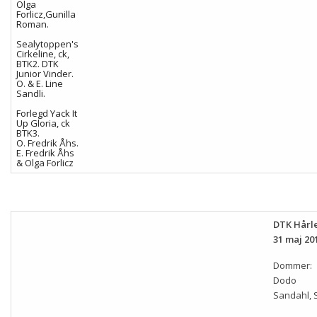
Olga
Forlicz,Gunilla
Roman.
Sealytoppen's
Cirkeline, ck,
BTK2. DTK
Junior Vinder.
O. & E. Line
Sandli.
Forlegd Yack It
Up Gloria, ck
BTK3.
O. Fredrik Åhs.
E. Fredrik Åhs
& Olga Forlicz
DTK Hårle
31 maj 20
Dommer:
Dodo
Sandahl, 