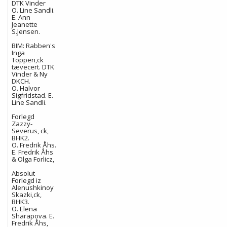
DTK Vinder
O. Line Sandli.
E. Ann
Jeanette
S.Jensen.
BIM: Rabben's
Inga
Toppen,ck
tævecert. DTK
Vinder & Ny
DKCH.
O. Halvor
Sigfridstad. E.
Line Sandli.
Forlegd
Zazzy-
Severus, ck,
BHK2.
O. Fredrik Åhs.
E. Fredrik Åhs
& Olga Forlicz,
Absolut
Forlegd iz
Alenushkinoy
Skazki,ck,
BHK3.
O. Elena
Sharapova. E.
Fredrik Åhs,