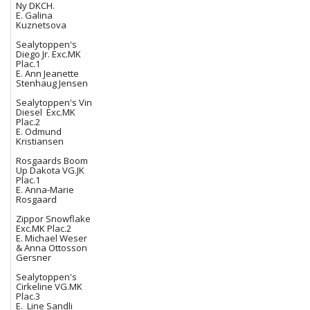
Ny DKCH.
E. Galina
Kuznetsova
Sealytoppen's
Diego Jr. Exc.MK
Plac.1
E. Ann Jeanette
Stenhaug Jensen
Sealytoppen's Vin
Diesel Exc.MK
Plac.2
E. Odmund
Kristiansen
Rosgaards Boom
Up Dakota VG.JK
Plac.1
E. Anna-Marie
Rosgaard
Zippor Snowflake
Exc.MK Plac.2
E. Michael Weser
& Anna Ottosson
Gersner
Sealytoppen's
Cirkeline VG.MK
Plac.3
E. Line Sandli