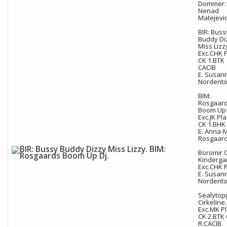
Dommer:
Nenad
Matejevic
BIR: Buss
Buddy Di
Miss Lizz
Exc.CHK P
CK 1.BTK
CACIB
E. Susan
Nordento
BIM:
Rosgaar
Boom Up 
Exc.JK Pla
CK 1.BHK
E. Anna-
Rosgaar
Boromir 
Kinderga
Exc.CHK P
E. Susan
Nordento
Sealytop
Cirkeline.
Exc.MK Pl
CK 2.BTK
R.CACIB