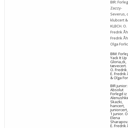
BIR: Forle
Zazzy-
Severus, c
klubcert &
KLBCH. O.
Fredrik Åh
Fredrik Å
Olga Forlic
BIM: Forle
Yack It Up
Gloria,ck,
tævecert.
O. Fredrik 
E. Fredrik 
& Olga For
BIR junior:
Absolut
Forlegd iz
Alenushk
Skazki,
hancert,
juniorcert,
1 junior. O
Elena
Sharapov
E. Fredrik