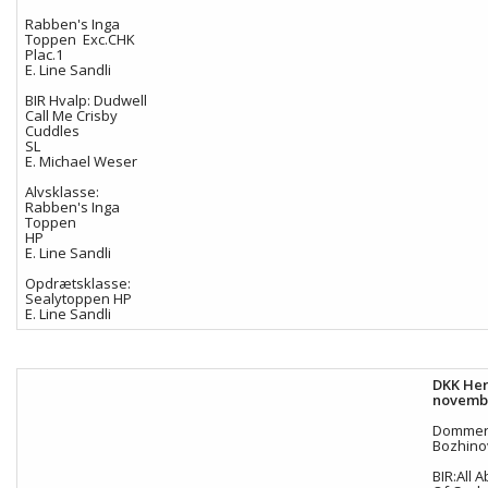
Rabben's Inga
Toppen Exc.CHK
Plac.1
E. Line Sandli
BIR Hvalp: Dudwell
Call Me Crisby
Cuddles
SL
E. Michael Weser
Alvsklasse:
Rabben's Inga
Toppen
HP
E. Line Sandli
Opdrætsklasse:
Sealytoppen HP
E. Line Sandli
DKK Her
novemb
Dommer
Bozhino
BIR:All 