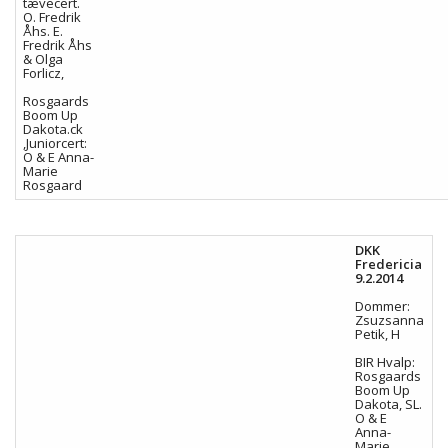
tævecert.
O. Fredrik
Åhs. E.
Fredrik Åhs
& Olga
Forlicz,
Rosgaards
Boom Up
Dakota.ck
,Juniorcert:
O & E Anna-
Marie
Rosgaard
DKK
Fredericia
9.2.2014
Dommer:
Zsuzsanna
Petik, H
BIR Hvalp:
Rosgaards
Boom Up
Dakota, SL.
O & E
Anna-
Marie