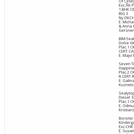
Of Cesk
Exc.ÅK P
1.BHK C
BIG 3
Ny DKCH
E. Mich
& Anna 
Gersne
BIM:Sea
Dolce Vi
Plac.1 C
CERT CA
E. Majvi
Seven T
Happine
Plac.2 C
R.CERT 
E. Galin
Kuznet
Sealyto
Diesel 
Plac.1 C
E. Odm
Kristian
Boromir
Kinderg
Exc.CHK 
E. Susa