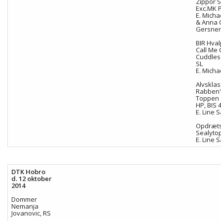
Zippor 
Exc.MK P
E. Mich
& Anna 
Gersne
BIR Hval
Call Me 
Cuddles
SL
E. Mich
Alvsklas
Rabben'
Toppen
HP, BIS 
E. Line S
Opdræts
Sealyto
E. Line S
DTK Hobro
d. 12 oktober
2014
Dommer
Nemanja
Jovanovic, RS