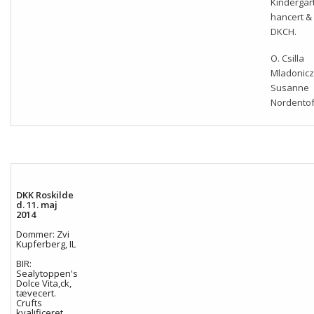
Kindergar
hancert 
DKCH.
O. Csilla
Mladonicz
Susanne
Nordentof
DKK Roskilde
d. 11. maj
2014
Dommer: Zvi
Kupferberg, IL
BIR:
Sealytoppen's
Dolce Vita,ck,
tævecert.
Crufts
kvalificeret