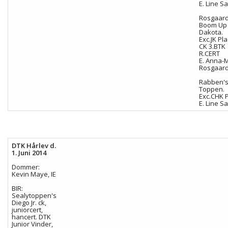
E. Line Sa
Rosgaar
Boom Up
Dakota.
Exc.JK Pla
CK 3.BTK
R.CERT
E. Anna-
Rosgaar
Rabben's
Toppen.
Exc.CHK P
E. Line Sa
DTK Hårlev d.
1. Juni 2014
Dommer:
Kevin Maye, IE
BIR:
Sealytoppen's
Diego Jr. ck,
juniorcert,
hancert. DTK
Junior Vinder,