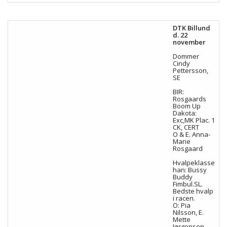
DTK Billund
d. 22
november
Dommer
Cindy
Pettersson,
SE
BIR:
Rosgaards
Boom Up
Dakota:
Exc,MK
Plac. 1
CK, CERT
O & E. Anna-
Marie
Rosgaard
Hvalpeklasse
han: Bussy
Buddy
Fimbul.SL.
Bedste hvalp
i racen.
O: Pia
Nilsson, E.
Mette
Jørgensen.