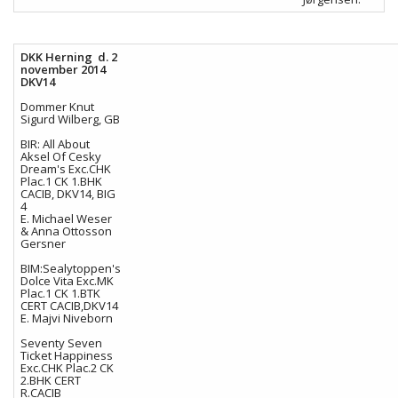
DKK Herning d. 2
november 2014
DKV14
Dommer Knut
Sigurd Wilberg, GB
BIR: All About
Aksel Of Cesky
Dream's Exc.CHK
Plac.1 CK 1.BHK
CACIB, DKV14, BIG
4
E. Michael Weser
& Anna Ottosson
Gersner
BIM:Sealytoppen's
Dolce Vita Exc.MK
Plac.1 CK 1.BTK
CERT CACIB,DKV14
E. Majvi Niveborn
Seventy Seven
Ticket Happiness
Exc.CHK Plac.2 CK
2.BHK CERT
R.CACIB