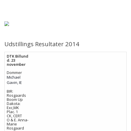
Forsiden
Hjem
Om Racen
Udstillings Resultater 2014
Køb af en Sealyham
DTK Billund
d. 23
november
Aktiviteter
Dommer
Michael
Udstilling
Gavin, IE
BIR:
Rosgaards
Racerepræsentanter
Boom Up
Dakota:
Exc,MK
Plac. 1
Kontakt
CK, CERT
O & E. Anna-
Marie
Rosgaard