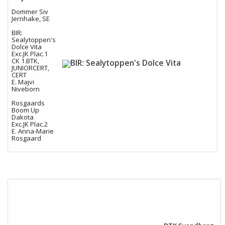
Dommer Siv
Jernhake, SE
BIR:
Sealytoppen's
Dolce Vita
Exc.JK Plac.1
CK 1.BTK,
JUNIORCERT,
CERT
E. Majvi
Niveborn
Rosgaards
Boom Up
Dakota
Exc.JK Plac.2
E. Anna-Marie
Rosgaard