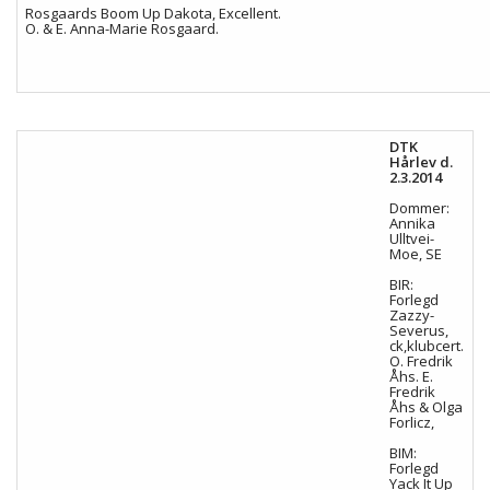
Rosgaards Boom Up Dakota, Excellent.
O. & E. Anna-Marie Rosgaard.
DTK
Hårlev d.
2.3.2014
Dommer:
Annika
Ulltvei-
Moe, SE
BIR:
Forlegd
Zazzy-
Severus,
ck,klubcert.
O. Fredrik
Åhs. E.
Fredrik
Åhs & Olga
Forlicz,
BIM:
Forlegd
Yack It Up