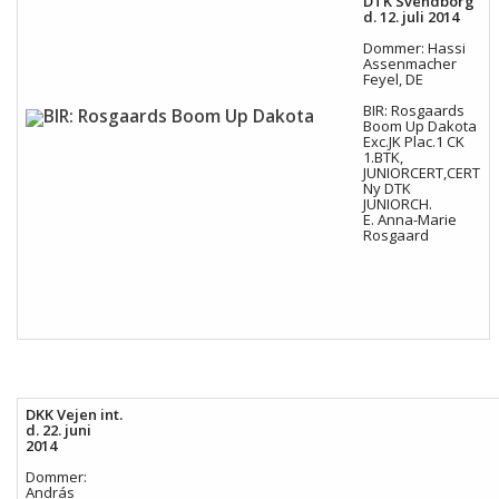
DTK Svendborg
d. 12. juli 2014
Dommer: Hassi
Assenmacher
Feyel, DE
BIR: Rosgaards
Boom Up Dakota
Exc.JK Plac.1 CK
1.BTK,
JUNIORCERT,CERT
Ny DTK
JUNIORCH.
E. Anna-Marie
Rosgaard
DKK Vejen int.
d. 22. juni
2014
Dommer:
András