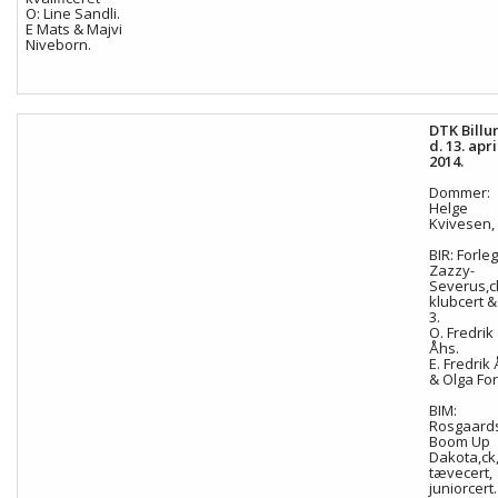
O: Line Sandli.
E Mats & Majvi
Niveborn.
DTK Billu
d. 13. apri
2014.
Dommer:
Helge
Kvivesen,
BIR: Forle
Zazzy-
Severus,c
klubcert &
3.
O. Fredrik
Åhs.
E. Fredrik 
& Olga Forl
BIM:
Rosgaard
Boom Up
Dakota,ck
tævecert,
juniorcert.