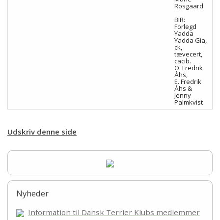
Rosgaard
BIR:
Forlegd
Yadda
Yadda Gia,
ck,
tævecert,
cacib.
O. Fredrik
Åhs,
E. Fredrik
Åhs &
Jenny
Palmkvist
Udskriv denne side
Nyheder
Information til Dansk Terrier Klubs medlemmer