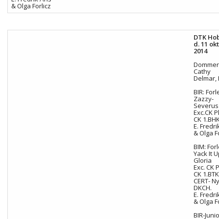
& Olga Forlicz
DTK Ho
d. 11 ok
2014
Domme
Cathy
Delmar, 
BIR: For
Zazzy-
Severus
Exc.CK P
CK 1.BH
E.
Fredri
& Olga F
BIM: For
Yack It 
Gloria
Exc. CK P
CK 1.BT
CERT- N
DKCH.
E. Fredri
& Olga F
BIR-Junio